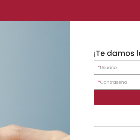
¡Te damos l
*
Usuario
*
Contraseña